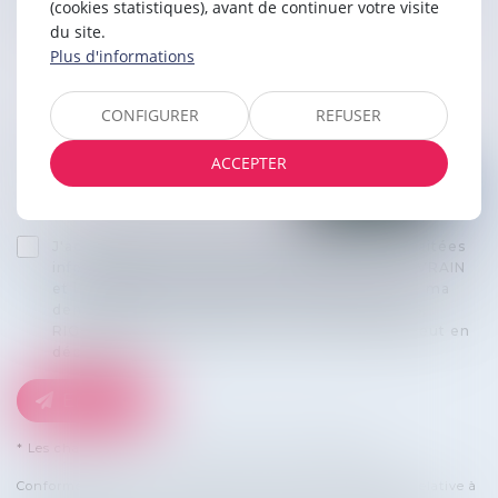
(cookies statistiques), avant de continuer votre visite
du site.
Plus d'informations
CONFIGURER
REFUSER
ACCEPTER
J'accepte que les informations saisies soient traitées
informatiquement par PEPIN, QUIRINS, RIGAL, VRAIN
et l'hébergeur du présent site dans le cadre de ma
demande et de la relation avec PEPIN, QUIRINS,
RIGAL, VRAIN et/ou Maître Vincent VRAIN qui peut en
découler.
Envoyer
* Les champs suivis d'un astérisque sont obligatoires.
Conformément à la loi n°78-17 du 6 janvier 1978 modifiée relative à