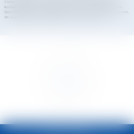
l'informatique, aux fichiers et aux libertés, et au règlement
européen 2016/679, dit Règlement Général sur la Protection des
Données (RGPD), vous disposez d'un droit d'accès, de rectification,
de suppression des informations qui vous concernent.