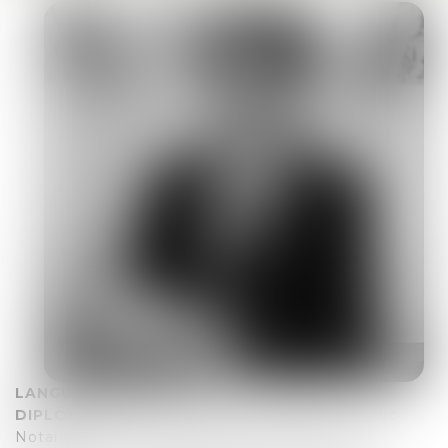
LANGUE(S) PARLÉE(S) :
fançais - anglais
DIPLÔME(S) :
Master Professionnel Droit Public
Notarial « Pratique Notariale et Collectivités